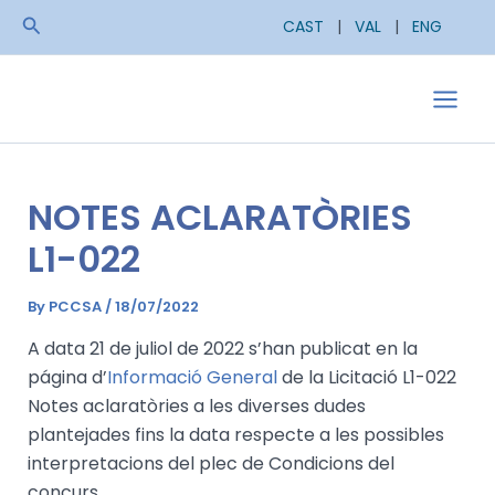
Skip
Search
CAST
|
VAL
|
ENG
to
content
Main
Men
NOTES ACLARATÒRIES
L1-022
By
PCCSA
/
18/07/2022
A data 21 de juliol de 2022 s’han publicat en la
página d’
Informació General
de la Licitació L1-022
Notes aclaratòries a les diverses dudes
plantejades fins la data respecte a les possibles
interpretacions del plec de Condicions del
concurs.