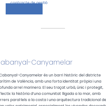
contracte de gestió
Més notícies…
abanyal-Canyamelar
 Cabanyal-Canyamelar és un barri històric del districte
rítim de València, amb una forta identitat pròpia i una
ofunda arrel marinera. El seu traçat urbà, únic i protegit,
flectix la història d’una comunitat lligada a la mar, amb
rrers paral·lels a la costa i una arquitectura tradicional d
an valor patrimonial, especialment les vivendes decorad