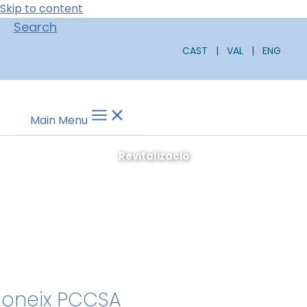
Skip to content
Search
CAST
|
VAL
|
ENG
Main Menu
oneix PCCSA