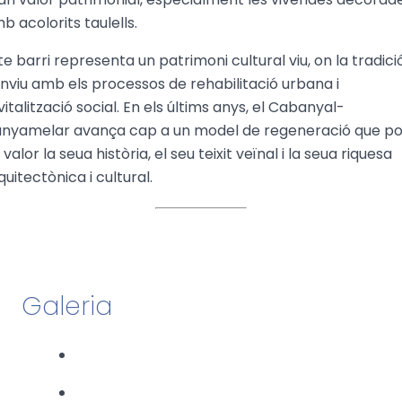
b acolorits taulells.
te barri representa un patrimoni cultural viu, on la tradici
nviu amb els processos de rehabilitació urbana i
vitalització social. En els últims anys, el Cabanyal-
nyamelar avança cap a un model de regeneració que p
 valor la seua història, el seu teixit veïnal i la seua riquesa
quitectònica i cultural.
Galeria