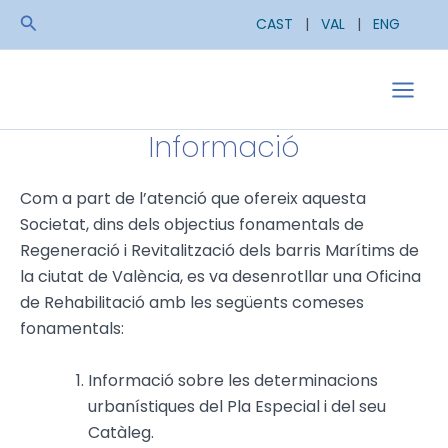
Skip
Search
CAST
|
VAL
|
ENG
to
content
Main
Informació
Men
Com a part de l’atenció que ofereix aquesta
Societat, dins dels objectius fonamentals de
Regeneració i Revitalització dels barris Marítims de
la ciutat de València, es va desenrotllar una Oficina
de Rehabilitació amb les següents comeses
fonamentals:
Informació sobre les determinacions
urbanístiques del Pla Especial i del seu
Catàleg.