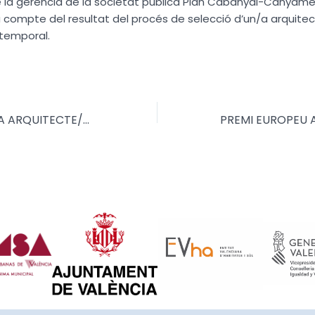
 la gerència de la societat pública Plan Cabanyal-Canyamelar
compte del resultat del procés de selecció d’un/a arquite
 temporal.
SELECCIÓ D’UN/A ARQUITECTE/A, PER A SUSTITUCIÓ PER UNA IT.