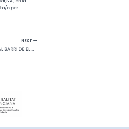
,S.A., en la
cta/o per
NEXT
PREMI EUROPEU AL BARRI DE EL CABANYAL.