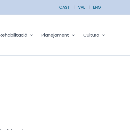
CAST
|
VAL
|
ENG
Rehabilitació
Planejament
Cultura