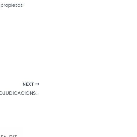
s propietat
NEXT
COMUNICACIÓ ADJUDICACIONS PROVISIONALS L1-022