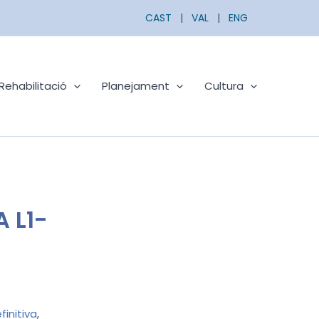
CAST
|
VAL
|
ENG
Rehabilitació
Planejament
Cultura
 L1-
initiva
,