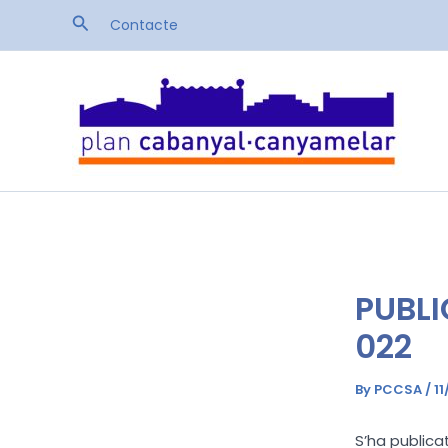
Skip
Search
Contacte
to
content
PUBLI
022
By
PCCSA
/
11
S’ha public