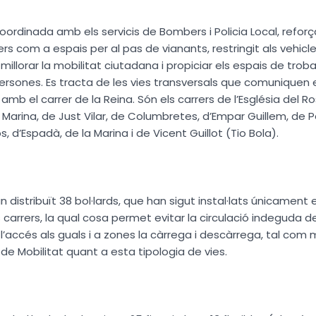
coordinada amb els servicis de Bombers i Policia Local, reforç
ers com a espais per al pas de vianants, restringit als vehicl
illorar la mobilitat ciutadana i propiciar els espais de trobad
ersones. Es tracta de les vies transversals que comuniquen e
amb el carrer de la Reina. Són els carrers de l’Església del Ros
 Marina, de Just Vilar, de Columbretes, d’Empar Guillem, de 
, d’Espadà, de la Marina i de Vicent Guillot (Tio Bola).
an distribuït 38 bol·lards, que han sigut instal·lats únicament 
 carrers, la qual cosa permet evitar la circulació indeguda de
’accés als guals i a zones la càrrega i descàrrega, tal com
de Mobilitat quant a esta tipologia de vies.