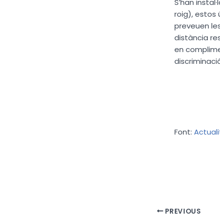
S’han instal·
roig), esto
preveuen le
distància res
en complimen
discriminació
Font:
Actual
PREVIOUS