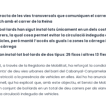
tracta de les vies transversals que comuniquen el carre
ch amb el carrer de la Reina
 bol·lards han sigut instal·lats únicament en un dels cos
rers, la qual cosa permet evitar la circulació indeguda 
icles, però manté l’accés als guals i a zones la càrrega 
scàrrega
an instal·lat bol·lards de dos tipus: 25 fixos i altres 13 fle
, a través de la Regidoria de Mobilitat, ha reforçat la condici
ants’ de deu vies urbanes del barri del Cabanyal-Canyamelar
estricció a la presència de vehicles en elles. Així ho ha anunci
ell, qui ha explicat que, amb este objectiu, el Servici de Mob
 conjunt de bol·lards en un total de deu carrers per als viana
la circulació indeguda de vehicles.