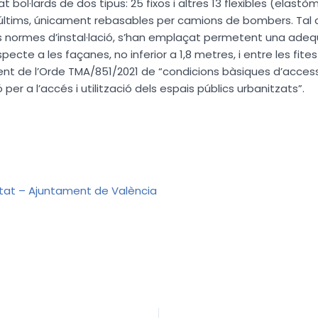
lat bol·lards de dos tipus: 25 fixos i altres 13 flexibles (elast
s últims, únicament rebasables per camions de bombers. Tal
s normes d’instal·lació, s’han emplaçat permetent una ade
pecte a les façanes, no inferior a 1,8 metres, i entre les fite
t de l’Orde TMA/851/2021 de “condicions bàsiques d’accessib
 per a l’accés i utilització dels espais públics urbanitzats”.
itat – Ajuntament de València