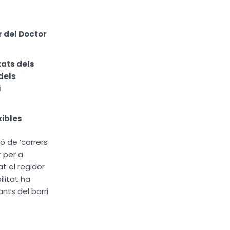
r del Doctor
tats dels
dels
i
xibles
ó de ‘carrers
 per a
at el regidor
ilitat ha
nts del barri