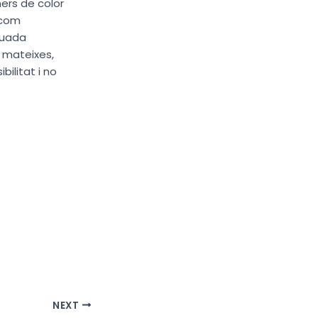
òmers de color
 com
quada
s mateixes,
ilitat i no
NEXT