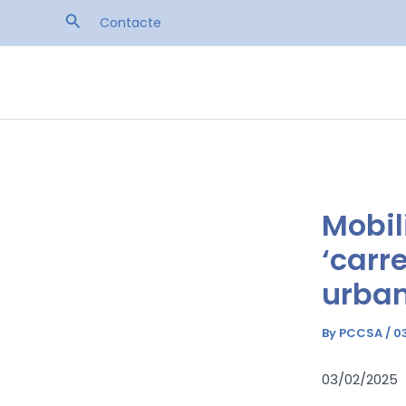
Skip
Search
Contacte
to
content
Mobil
‘carr
urba
By
PCCSA
/
0
03/02/2025