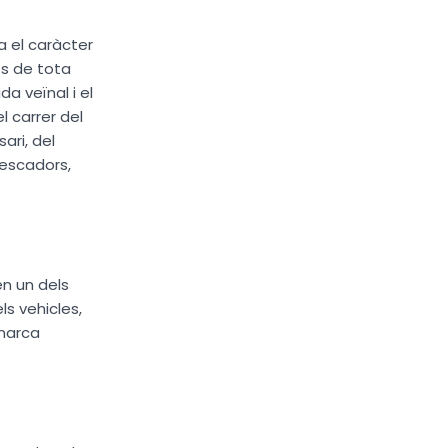
a el caràcter
es de tota
a veïnal i el
l carrer del
ari, del
Pescadors,
en un dels
ls vehicles,
 marca