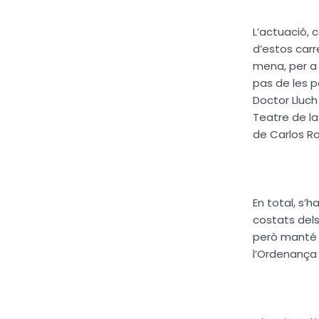
L’actuació, 
d’estos carr
mena, per a m
pas de les p
Doctor Lluch 
Teatre de la
de Carlos Ros
En total, s’h
costats dels
però manté l
l’Ordenança 