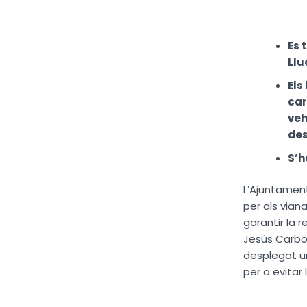
Es 
Llu
Els
car
veh
de
S’h
L’Ajuntament
per als vian
garantir la r
Jesús Carbon
desplegat un
per a evitar 