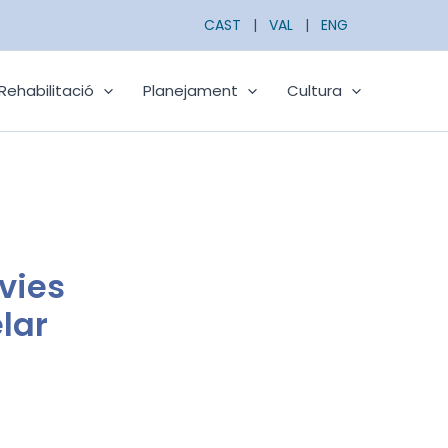
CAST
|
VAL
|
ENG
Rehabilitació
Planejament
Cultura
 vies
lar