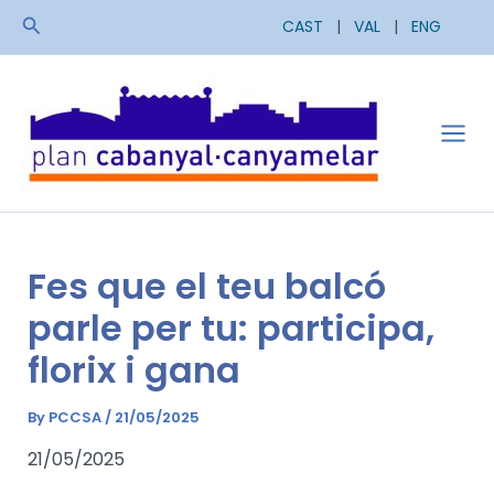
Skip
Search
CAST
|
VAL
|
ENG
to
content
Mai
Men
Fes que el teu balcó
parle per tu: participa,
florix i gana
By
PCCSA
/
21/05/2025
21/05/2025