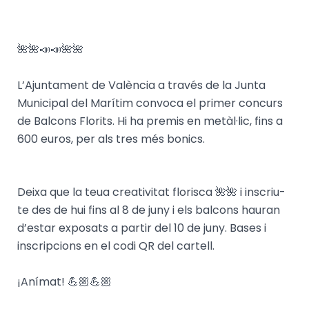
🌺🌺📣📣🌺🌺
L’Ajuntament de València a través de la Junta
Municipal del Marítim convoca el primer concurs
de Balcons Florits. Hi ha premis en metàl·lic, fins a
600 euros, per als tres més bonics.
Deixa que la teua creativitat florisca 🌺🌺 i inscriu-
te des de hui fins al 8 de juny i els balcons hauran
d’estar exposats a partir del 10 de juny. Bases i
inscripcions en el codi QR del cartell.
¡Anímat! 💪🏼💪🏼