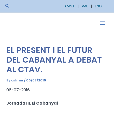
Skip
Search
CAST
|
VAL
|
ENG
to
content
Main
Men
EL PRESENT I EL FUTUR
DEL CABANYAL A DEBAT
AL CTAV.
By
admin
/
06/07/2016
06-07-2016
Jornada III. El Cabanyal