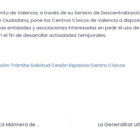
nto de Valencia, a través de su Servicio de Descentralizació
n Ciudadana, pone los Centros Cívicos de Valencia a dispos
as entidades y asociaciones interesadas en pedir el uso de
 el fin de desarrollar actividades temporales.
ión Trámite Solicitud Cesión Espacios Centro Cívicos
La Setmana Santa Marinera de València presenta el cartell anunciador de 2026, una obra de Juárez Casanova inspirada en la Pietat