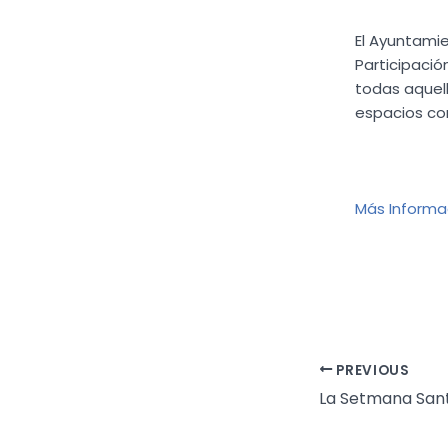
El Ayuntamie
Participació
todas aquell
espacios con
Más Informac
PREVIOUS