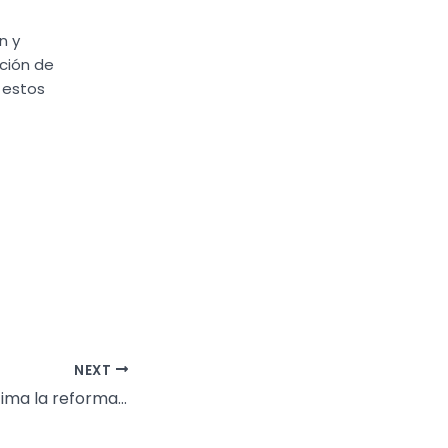
n y
ición de
 estos
NEXT
La Generalitat ultima la reforma integral del centro de menores Cabanyal en la que se han invertido más de 2,1 millones de euros