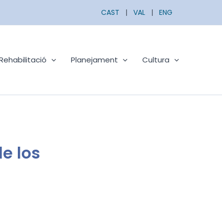
CAST
|
VAL
|
ENG
Rehabilitació
Planejament
Cultura
e los