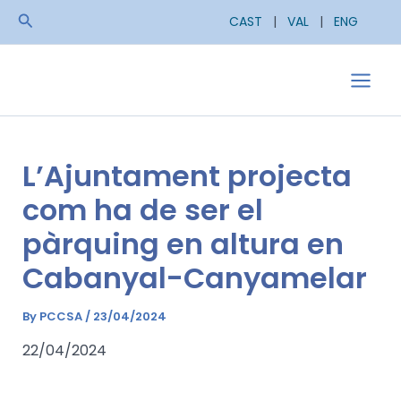
Skip
Search
CAST
|
VAL
|
ENG
to
content
Main
Men
L’Ajuntament projecta
com ha de ser el
pàrquing en altura en
Cabanyal-Canyamelar
By
PCCSA
/
23/04/2024
22/04/2024