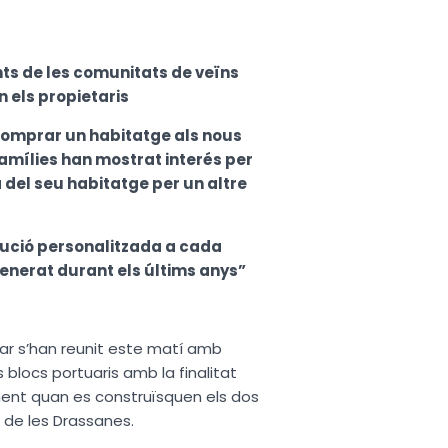
nts de les comunitats de veïns
n els propietaris
 comprar un habitatge als nous
 famílies han mostrat interés per
 del seu habitatge per un altre
lució personalitzada a cada
generat durant els últims anys”
r s’han reunit este matí amb
 blocs portuaris amb la finalitat
ament quan es construïsquen els dos
er de les Drassanes.