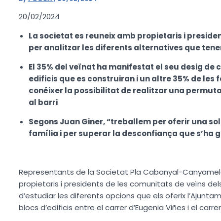
20/02/2024
La societat es reuneix amb propietaris i preside
per analitzar les diferents alternatives que tene
El 35% del veïnat ha manifestat el seu desig de
edificis que es construiran i un altre 35% de les
conéixer la possibilitat de realitzar una permuta
al barri
Segons Juan Giner, “treballem per oferir una so
família i per superar la desconfiança que s’ha 
Representants de la Societat Pla Cabanyal-Canyamela
propietaris i presidents de les comunitats de veïns dels
d’estudiar les diferents opcions que els oferix l’Ajunt
blocs d’edificis entre el carrer d’Eugenia Viñes i el carr