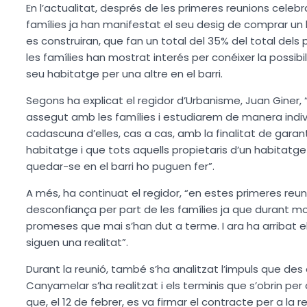
En l’actualitat, després de les primeres reunions celeb
famílies ja han manifestat el seu desig de comprar un 
es construiran, que fan un total del 35% del total dels 
les famílies han mostrat interés per conéixer la possibi
seu habitatge per una altre en el barri.
Segons ha explicat el regidor d’Urbanisme, Juan Giner
assegut amb les famílies i estudiarem de manera indivi
cadascuna d’elles, cas a cas, amb la finalitat de gara
habitatge i que tots aquells propietaris d’un habitatge
quedar-se en el barri ho puguen fer”.
A més, ha continuat el regidor, “en estes primeres re
desconfiança per part de les famílies ja que durant mol
promeses que mai s’han dut a terme. I ara ha arribat
siguen una realitat”.
Durant la reunió, també s’ha analitzat l’impuls que de
Canyamelar s’ha realitzat i els terminis que s’obrin per
que, el 12 de febrer, es va firmar el contracte per a la r