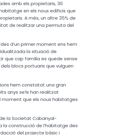
rades amb els propietaris, 30
habitatge en els nous edificis que
propietaris. A més, un altre 35% de
litat de realitzar una permuta del
, “des d’un primer moment ens hem
dualitzada la situació de
ntir que cap família es quede sense
 dels blocs portuaris que vulguen
unions hem constatat una gran
ts anys se’ls han realitzat
 el moment que els nous habitatges
s de la Societat Cabanyal-
 a la construcció de l’habitatge des
edacció del projecte bàsic i