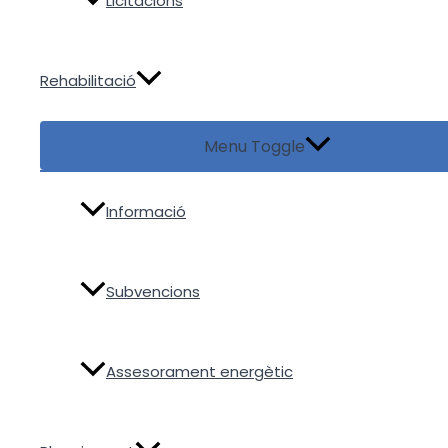
Licitacions
Rehabilitació
Menu Toggle
Informació
Subvencions
Assesorament energètic