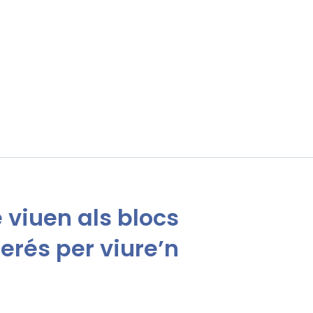
e viuen als blocs
erés per viure’n