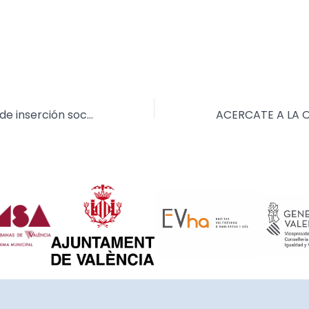
El centro de día de inserción sociolaboral de jóvenes Marítim amplía el horario