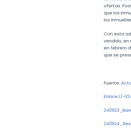
ofertas. Pos
que los inmu
los inmueble
Con esta adj
vendido, en 
en febrero d
que se prese
Fuente:
Actu
Enlace L1-02
240923_Bare
240924_Reso