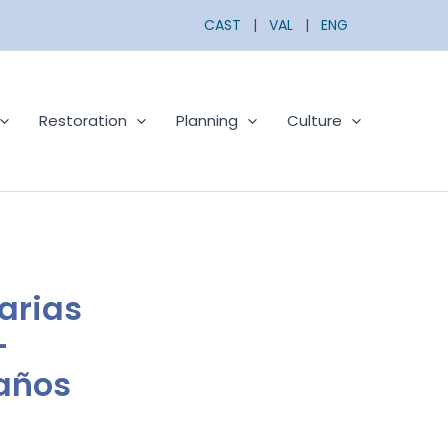
CAST
|
VAL
|
ENG
Restoration
Planning
Culture
arias
-
años