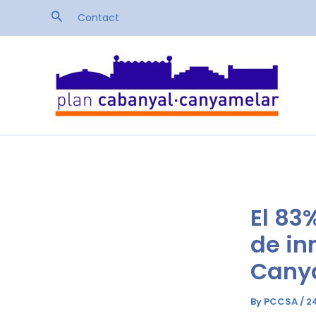
Skip
Search
Contact
to
content
El 83
de in
Canya
By
PCCSA
/
2