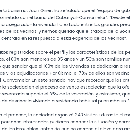
de Urbanismo, Juan Giner, ha señalado que el “equipo de gob
ometido con el barrio del Cabanyal-Canyamelar”. “Desde el
 asegurado- la vivienda ha estado entre las grandes pre
s de los vecinos, y hemos querido que el trabajo de la Soci
centrara en la respuesta a esta exigencia de los vecinos”.
tos registrados sobre el perfil y las características de las 
as, el 83% son menores de 35 años y un 53% son familias n
que señalar que el 100% de las viviendas se dedicarán a re
as y los adjudicatarios. Por último, el 73% de ellos son vecin
Canyamelar. En este sentido, hay que recordar que los crit
 la sociedad en el proceso de venta establecían que la ofe
esentada suponía el 35% de la valoración, y asimismo, que
e destinar la vivienda a residencia habitual puntuaba un 3
 el proceso, la sociedad organizó 343 visitas (durante el me
 personas interesadas pudieran conocer la situación y carac
de los inmuebles, antes de que se cerrase el plazo para pr