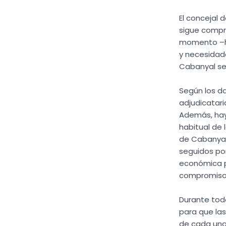
El concejal 
sigue compr
momento –ha
y necesidade
Cabanyal se 
Según los da
adjudicatari
Además, hay 
habitual de l
de Cabanyal-
seguidos por
económica pr
compromiso d
Durante todo
para que las
de cada uno 