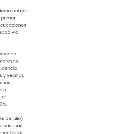
ierno actual
 primer
ocupaciones
edad Pla
personas
umerosas.
sidencia
os y vecinas
erios
rta
 el
0%.
s de julio)
terísticas
esentar las