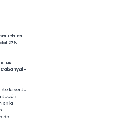
 inmuebles
 del 27%
e las
e Cabanyal-
nte la venta
entación
 en la
n
ra de