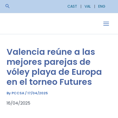
Skip
Search
CAST
|
VAL
|
ENG
to
content
Main
Men
Valencia reúne a las
mejores parejas de
vóley playa de Europa
en el torneo Futures
By
PCCSA
/
17/04/2025
16/04/2025