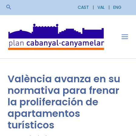
Skip
Search
CAST
|
VAL
|
ENG
to
content
Mai
Men
València avanza en su
normativa para frenar
la proliferación de
apartamentos
turísticos