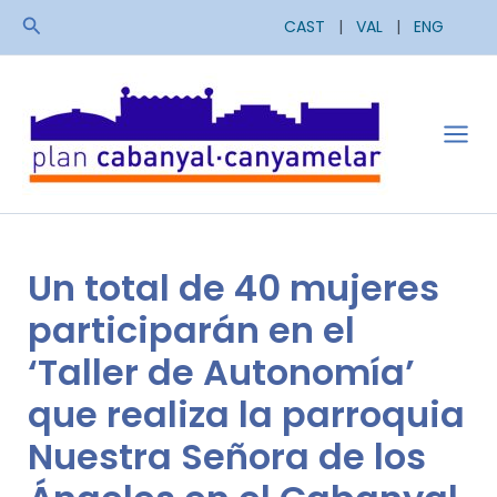
Ir
Buscar
CAST
|
VAL
|
ENG
al
contenido
Mai
Men
Un total de 40 mujeres
participarán en el
‘Taller de Autonomía’
que realiza la parroquia
Nuestra Señora de los