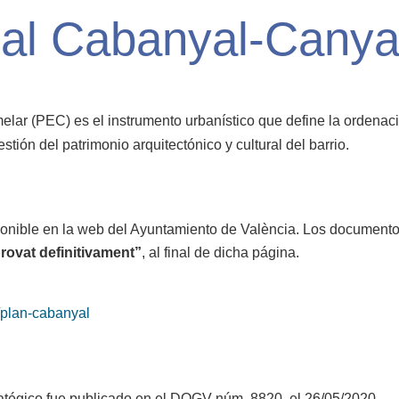
ial Cabanyal-Cany
ar (PEC) es el instrumento urbanístico que define la ordenación
stión del patrimonio arquitectónico y cultural del barrio.
onible en la web del Ayuntamiento de València. Los documento
ovat definitivament”
, al final de dicha página.
/plan-cabanyal
stratégico fue publicado en el DOGV núm. 8820, el 26/05/2020.