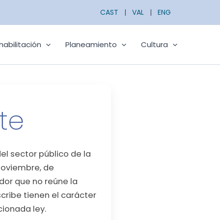
CAST
|
VAL
|
ENG
habilitación
Planeamiento
Cultura
te
l sector público de la
 noviembre, de
dor que no reúne la
cribe tienen el carácter
cionada ley.