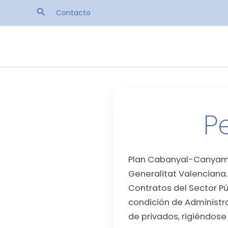
Ir
Buscar
Contacto
al
contenido
P
Plan Cabanyal-Canyamel
Generalitat Valenciana.
Contratos del Sector Pú
condición de Administra
de privados, rigiéndose 