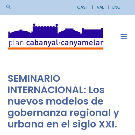
Ir
Buscar
CAST
|
VAL
|
ENG
al
contenido
Mai
Men
SEMINARIO
INTERNACIONAL: Los
nuevos modelos de
gobernanza regional y
urbana en el siglo XXI.