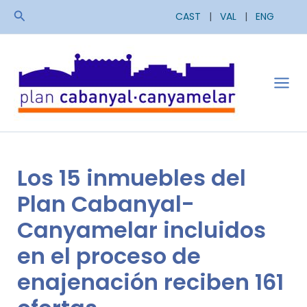
Ir
Buscar
CAST
|
VAL
|
ENG
al
contenido
Mai
Men
Los 15 inmuebles del
Plan Cabanyal-
Canyamelar incluidos
en el proceso de
enajenación reciben 161