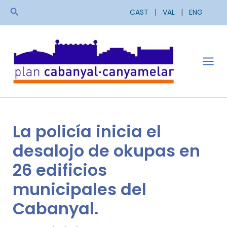
Ir
Buscar
CAST
|
VAL
|
ENG
al
contenido
Mai
Men
La policía inicia el
desalojo de okupas en
26 edificios
municipales del
Cabanyal.