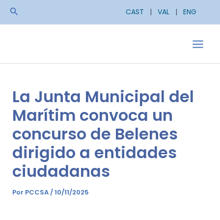
Ir
Buscar
CAST
|
VAL
|
ENG
al
contenido
Main
Men
La Junta Municipal del
Marítim convoca un
concurso de Belenes
dirigido a entidades
ciudadanas
Por
PCCSA
/
10/11/2025