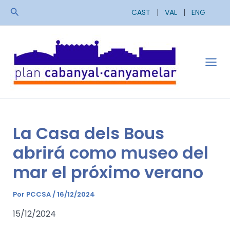
Ir
Buscar
CAST
|
VAL
|
ENG
al
contenido
Mai
Men
La Casa dels Bous
abrirá como museo del
mar el próximo verano
Por
PCCSA
/
16/12/2024
15/12/2024