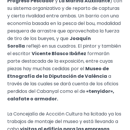
Progreso Pescador
y
La Marina Auxiliante
) con
su sistema organizativo y de reparto de capturas
y cierta rivalidad entre ambas. Un barrio con una
economía basada en la pesca del bou, modalidad
pesquera de arrastre que aprovechaba la fuerza
de tiro de los bueyes, y que
Joaquín
Sorolla
reflejó en sus cuadros. El pintor y también
el escritor
Vicente Blasco Ibáñez
formarán
parte destacada de la exposición, entre cuyas
piezas hay muchas cedidas por el
Museo de
Etnografía de la Diputación de València
a
través de las cuales se dará cuenta de los oficios
perdidos del Cabanyal como el de
«tenyidor»,
calafate o armador.
La Concejalía de Accción Cultura ha licitado ya los
trabajos de montaje del museo y está llevando a
cabo
visitas al edificio para las empresas