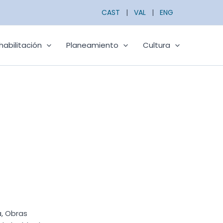
CAST
|
VAL
|
ENG
habilitación
Planeamiento
Cultura
a, Obras