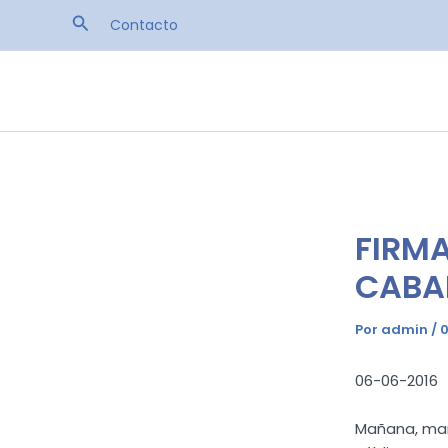
Ir
Buscar
Contacto
al
contenido
FIRMA
CABA
Por
admin
/
0
06-06-2016
Mañana, mart