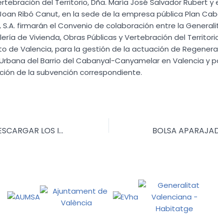
ertebración del Territorio, Dña. María José Salvador Rubert y 
Joan Ribó Canut, en la sede de la empresa pública Plan Ca
S.A. firmarán el Convenio de colaboración entre la Generalit
ería de Vivienda, Obras Públicas y Vertebración del Territorio,
 de Valencia, para la gestión de la actuación de Regenera
Urbana del Barrio del Cabanyal-Canyamelar en Valencia y pa
ción de la subvención correspondiente.
YA SE PUEDEN DESCARGAR LOS IMPRESOS PARA LA SOLICITUD DE AYUDAS DE REHABILITACIÓN Y DE REEDIFICACIÓN