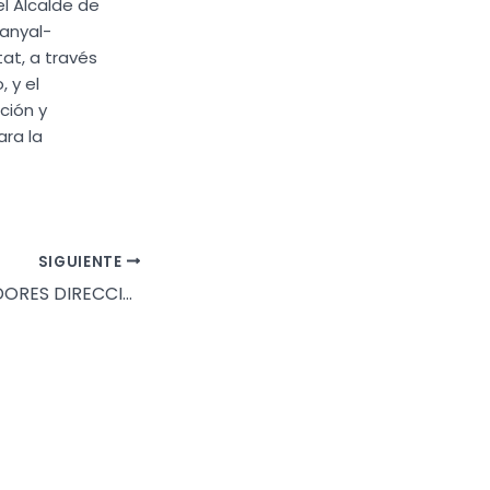
el Alcalde de
banyal-
at, a través
 y el
ción y
ra la
SIGUIENTE
BOLSA APARAJADORES DIRECCIÓN EJECUCIÓN DE OBRA