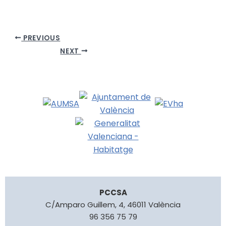
PREVIOUS
NEXT
PCCSA
C/Amparo Guillem, 4, 46011 València
96 356 75 79