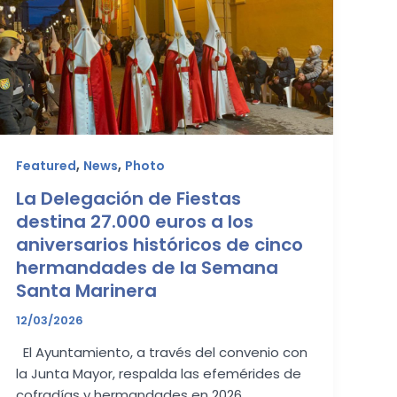
,
,
Featured
News
Photo
La Delegación de Fiestas
destina 27.000 euros a los
aniversarios históricos de cinco
hermandades de la Semana
Santa Marinera
12/03/2026
El Ayuntamiento, a través del convenio con
la Junta Mayor, respalda las efemérides de
cofradías y hermandades en 2026,