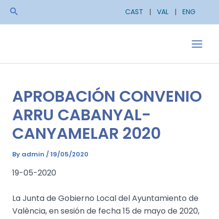
Skip
Search
CAST
|
VAL
|
ENG
to
content
Main
Men
APROBACIÓN CONVENIO
ARRU CABANYAL-
CANYAMELAR 2020
By
admin
/
19/05/2020
19-05-2020
La Junta de Gobierno Local del Ayuntamiento de
València, en sesión de fecha 15 de mayo de 2020,