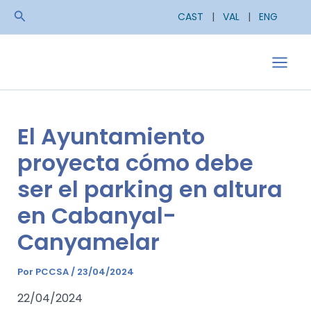
Ir
Buscar
CAST
|
VAL
|
ENG
al
contenido
Main
Men
El Ayuntamiento
proyecta cómo debe
ser el parking en altura
en Cabanyal-
Canyamelar
Por
PCCSA
/
23/04/2024
22/04/2024