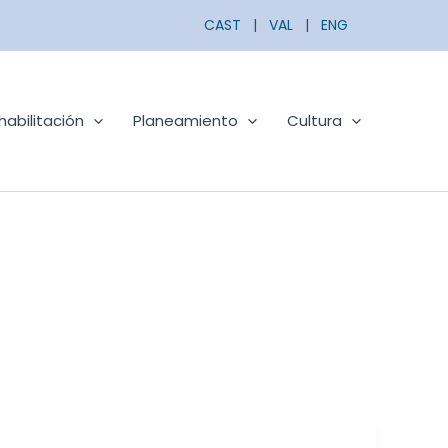
CAST
|
VAL
|
ENG
habilitación
Planeamiento
Cultura