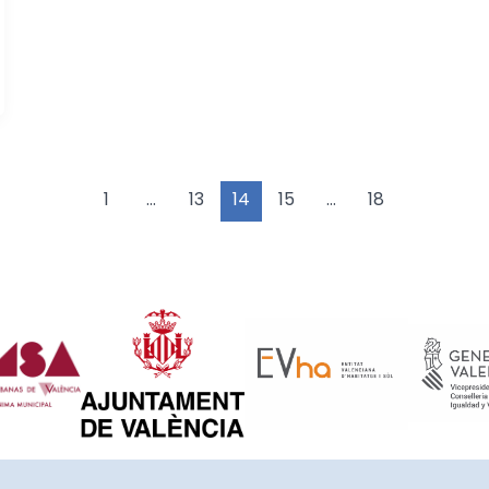
1
…
13
14
15
…
18