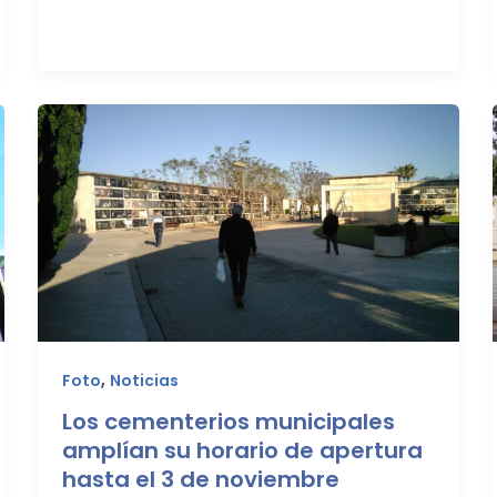
,
Foto
Noticias
Los cementerios municipales
amplían su horario de apertura
hasta el 3 de noviembre