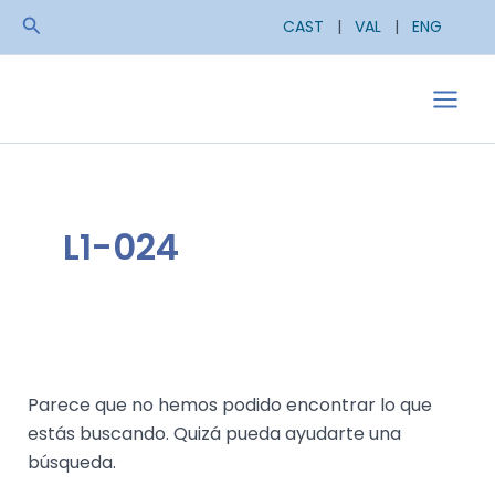
Ir
Buscar
CAST
|
VAL
|
ENG
al
contenido
Main
Men
L1-024
Parece que no hemos podido encontrar lo que
estás buscando. Quizá pueda ayudarte una
búsqueda.