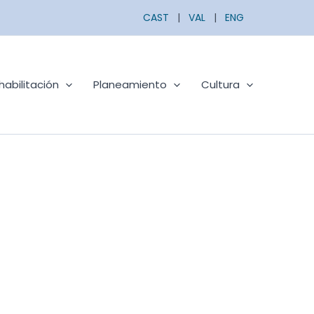
CAST
|
VAL
|
ENG
habilitación
Planeamiento
Cultura