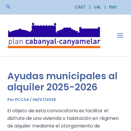
Ir
Buscar
CAST
|
VAL
|
ENG
al
contenido
Mai
Men
Ayudas municipales al
alquiler 2025-2026
Por
PCCSA
/
08/07/2025
El objeto de esta convocatoria es facilitar el
disfrute de una vivienda o habitación en régimen
de alquiler mediante el otorgamiento de