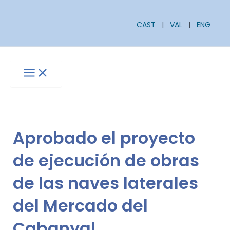
Ir
Buscar
al
CAST
|
VAL
|
ENG
contenido
Main
Menu
Aprobado el proyecto
de ejecución de obras
de las naves laterales
del Mercado del
Cabanyal