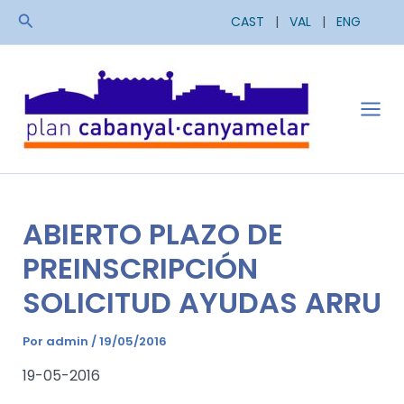
Ir
Buscar
CAST
|
VAL
|
ENG
al
contenido
Mai
Men
ABIERTO PLAZO DE
PREINSCRIPCIÓN
SOLICITUD AYUDAS ARRU
Por
admin
/
19/05/2016
19-05-2016